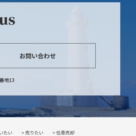
 us
談
お問い合わせ
番地13
いたい
売りたい
任意売却