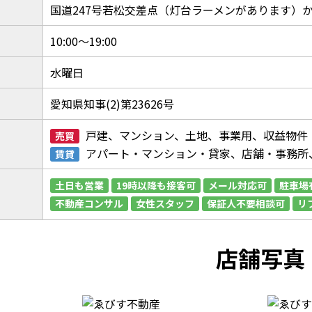
国道247号若松交差点（灯台ラーメンがあります）
10:00〜19:00
水曜日
愛知県知事(2)第23626号
戸建、マンション、土地、事業用、収益物件
売買
アパート・マンション・貸家、店舗・事務所
賃貸
土日も営業
19時以降も接客可
メール対応可
駐車場
不動産コンサル
女性スタッフ
保証人不要相談可
リ
店舗写真