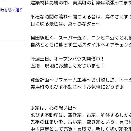
建築材料高騰の中、美浜町の新築は頑張ってま
～時を紡ぐ贈り
平穏な時間の流れ～聞こえる音は、鳥のさえず
目に映る景色は、真っ赤な夕日～
奥田駅近く、スーパー近く、コンビニ近くと利
自然とともに暮らす生活スタイルへギアチェン
今週土日、オープンハウス開催中！
直接、現地にお越しくださいませ！
資金計画～リフォーム工事～お引越し迄、トー
美浜町のゑびす不動産へ！お気軽にどうぞ♪
♪家は、心の想い出～
ゑびす不動産は、空き家、古家、解体するしか
先祖の住まいを、古い家、空き家という一言で
中古戸建として売買・買取で、新しく我が家を