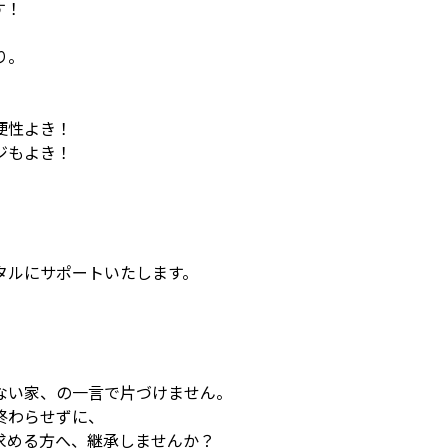
す！
り。
便性よき！
ジもよき！
タルにサポートいたします。
ない家、の一言で片づけません。
終わらせずに、
求める方へ、継承しませんか？