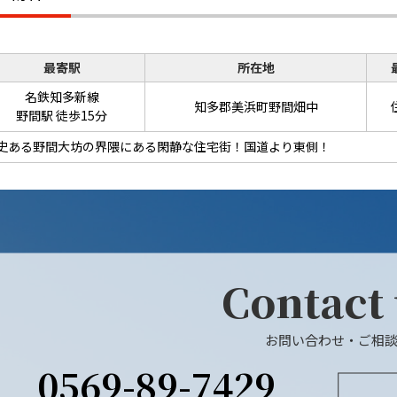
最寄駅
所在地
名鉄知多新線
知多郡美浜町野間畑中
野間駅 徒歩15分
史ある野間大坊の界隈にある閑静な住宅街！国道より東側！
Contact
お問い合わせ・ご相
0569-89-7429