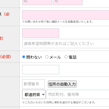
姓
名
ス
（必
※お問い合わせ完了後に確認メールを自動送信いたします。
須）
連絡希望時間帯があればご記入ください
（必須）
問わない
メール
電話
郵便番号
市区町村、番地等
※ご入力いただいた住所に資料を送付する場合がございます。