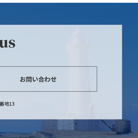
 us
談
お問い合わせ
番地13