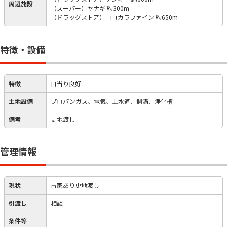
周辺施設
（スーパー）ヤナギ 約300m
（ドラッグストア）ココカラファイン 約650m
特徴・設備
特徴
日当り良好
土地設備
プロパンガス、電気、上水道、側溝、浄化槽
備考
更地渡し
管理情報
現状
古家あり更地渡し
引渡し
相談
条件等
－