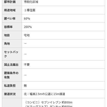
都市計画
市街化区域
用途地域
１種住居
建ぺい率
60%
容積率
200%
地目
宅地
角地
－
セットバッ
－
ク
国土法届出
不要
建築条件の
－
有無
私道負担
無
接道状況
北：幅員2.5mの公道に15m接道
（コンビニ）セブンイレブン 約800m
（ドラッグストア）ゲンキー 約600m