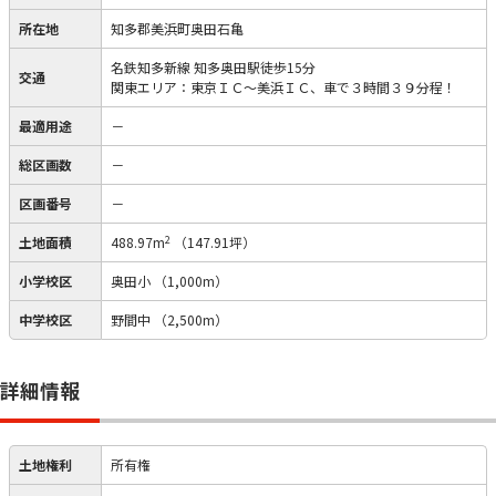
所在地
知多郡美浜町奥田石亀
名鉄知多新線 知多奥田駅徒歩15分
交通
関東エリア：東京ＩＣ～美浜ＩＣ、車で３時間３９分程！
最適用途
－
総区画数
－
区画番号
－
2
土地面積
488.97m
（147.91坪）
小学校区
奥田小
（1,000m）
中学校区
野間中
（2,500m）
詳細情報
土地権利
所有権