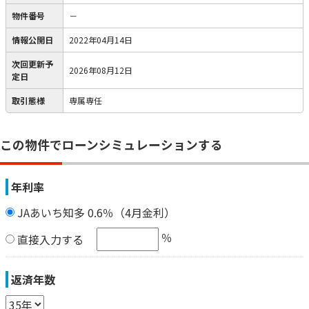
物件番号
－
情報公開日
2022年04月14日
次回更新予
2026年08月12日
定日
取引態様
専属専任
この物件でローンシミュレーションする
年利率
JAあいち知多 0.6％（4月金利）
％
直接入力する
返済年数