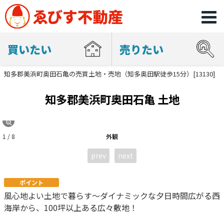
買いたい
売りたい
知多郡美浜町奥田石亀の売買土地・売地（知多奥田駅徒歩15分）[13130]
知多郡美浜町奥田石亀 土地
1 / 8
外観
prev
next
ポイント
風心地よい土地で暮らす～ダイナミックな夕日時間広がる西
海岸から、100坪以上ある広々敷地！