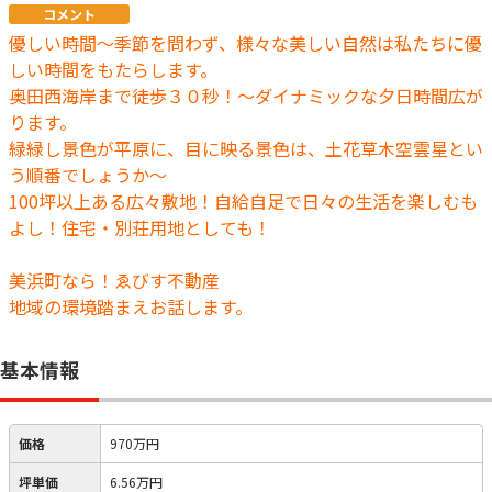
コメント
優しい時間～季節を問わず、様々な美しい自然は私たちに優
しい時間をもたらします。
奥田西海岸まで徒歩３０秒！～ダイナミックな夕日時間広が
ります。
緑緑し景色が平原に、目に映る景色は、土花草木空雲星とい
う順番でしょうか～
100坪以上ある広々敷地！自給自足で日々の生活を楽しむも
よし！住宅・別荘用地としても！
美浜町なら！ゑびす不動産
地域の環境踏まえお話します。
基本情報
価格
970万円
坪単価
6.56万円