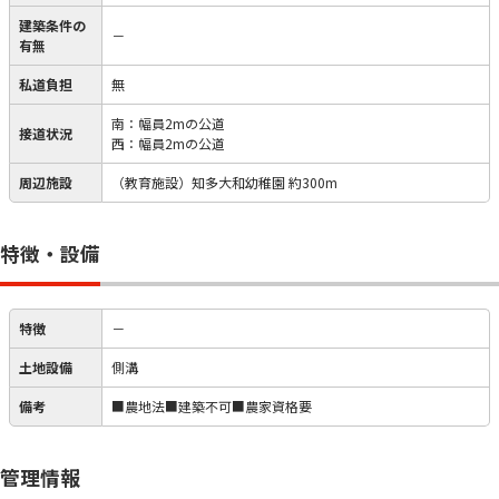
建築条件の
－
有無
私道負担
無
南：幅員2mの公道
接道状況
西：幅員2mの公道
周辺施設
（教育施設）知多大和幼稚園 約300m
特徴・設備
特徴
－
土地設備
側溝
備考
■農地法■建築不可■農家資格要
管理情報