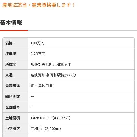
農地法該当・農業資格要します！
基本情報
価格
100万円
坪単価
0.23万円
所在地
知多郡美浜町河和亀ヶ坪
交通
名鉄河和線 河和駅徒歩22分
最適用途
畑・農地用地
総区画数
－
区画番号
－
2
土地面積
1426.00m
（431.36坪）
小学校区
河和小
（2,000m）