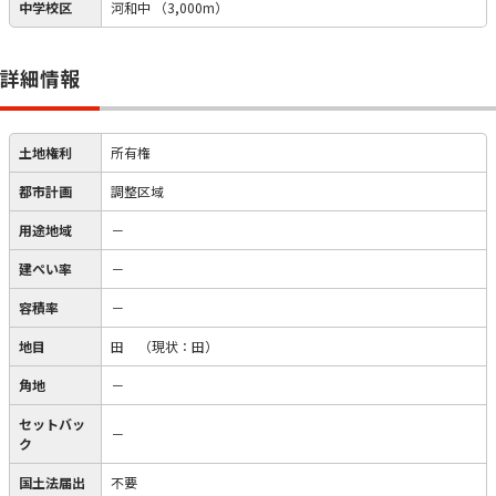
中学校区
河和中
（3,000m）
詳細情報
土地権利
所有権
都市計画
調整区域
用途地域
－
建ぺい率
－
容積率
－
地目
田
（現状：田）
角地
－
セットバッ
－
ク
国土法届出
不要