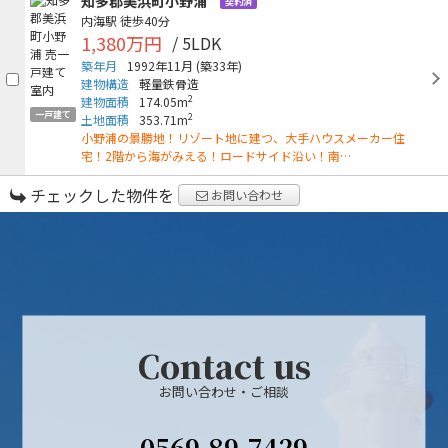
知多郡美浜町小野浦
契約済
内海駅
徒歩40分
1,380万円
/ 5LDK
築年月
1992年11月
(築33年)
建物構造
軽量鉄骨造
2
建物面積
174.05m
一戸建て
2
土地面積
353.71m
小野浦の景勝地！リゾート地に建つ、大手ハウスメーカー住
宅！2階から海がみえる！ロードサイド沿い！南…
チェックした物件を
お問い合わせ
Contact us
お問い合わせ・ご相談
0569-89-7429