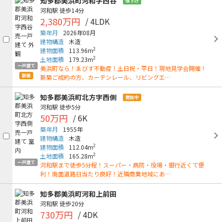
知多郡美浜町河和字西谷
値下げ
河和駅
徒歩14分
2,380万円
/ 4LDK
築年月
2026年08月
建物構造
木造
2
建物面積
113.96m
2
土地面積
179.23m
一戸建て
美浜町なら！ゑびす不動産！土日祝・平日！現地見学会開催！
新築
新築ご成約の方、カーテンレール、リビングエ…
知多郡美浜町北方字西側
商談中
河和駅
徒歩5分
50万円
/ 6K
築年月
1955年
建物構造
木造
2
建物面積
112.04m
2
土地面積
165.28m
一戸建て
河和駅まで徒歩5分程！スーパー・病院・役場・銀行近くて便
利！南面道路日当たり良好！近隣商業地域にあ…
知多郡美浜町河和上前田
河和駅
徒歩20分
730万円
/ 4DK