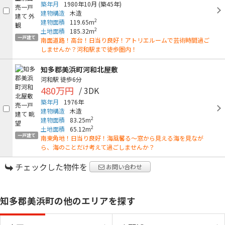
築年月
1980年10月
(築45年)
建物構造
木造
2
建物面積
119.65m
2
土地面積
185.32m
一戸建て
南面道路！高台！日当り良好！アトリエルームで芸術時間過ご
しませんか？河和駅まで徒歩圏内！
知多郡美浜町河和北屋敷
河和駅
徒歩6分
480万円
/ 3DK
築年月
1976年
建物構造
木造
2
建物面積
83.25m
2
土地面積
65.12m
一戸建て
南東角地！日当り良好！海風馨る～窓から見える海を見なが
ら、海のことだけ考えて過ごしませんか？
チェックした物件を
お問い合わせ
知多郡美浜町の他のエリアを探す