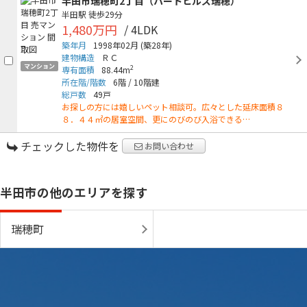
半田市瑞穂町2丁目（ハートヒルズ瑞穂）
半田駅
徒歩29分
1,480万円
/ 4LDK
築年月
1998年02月
(築28年)
建物構造
ＲＣ
マンション
2
専有面積
88.44m
所在階/階数
6階
/
10階建
総戸数
49戸
お探しの方には嬉しいペット相談可。広々とした延床面積８
８．４４㎡の居室空間、更にのびのび入浴できる…
チェックした物件を
お問い合わせ
半田市の他のエリアを探す
瑞穂町